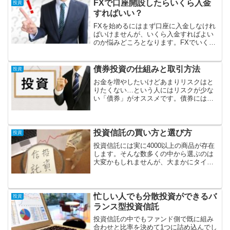
引いたものが手元に残ります。
FXで口座開設したらいくら入金
投資
すればいい？
FXを始めるにはまず口座に入金しなけれ
ばいけませんが、いくら入金すればよい
のか悩みどころとなります。FXでいくら
入金すればよいかをロスカットや取引の
自由度を踏まえて考えていきます。
債券投資の仕組みと取引方法
投資
お金を増やしたいけどあまりリスクはと
りたくない…という人にはリスクが少な
い「債券」がオススメです。債券には大
きく分けて公共債、民間債、外国債があ
り、それぞれリスク・リターンの関係が
大きく異なります。
投資信託の買い方と選び方
投資
投資信託には実に4000以上の商品が存在
します。そんな数多くの中から選ぶのは
大変かもしれませんが、大まかにタイプ
を分けることができます。そうすること
で自分に合った投資信託を選びやすくす
ることができます。
忙しい人でも分散投資ができるバ
投資
ランス型投資信託
投資信託の中でもファンド側で既に組み
合わせと比率を決めて1つに詰め込んでし