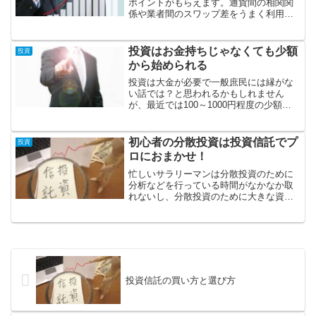
ポイントがもらえます。通貨間の相関関
係や業者間のスワップ差をうまく利用す
れば為替差損を抑えながらスワップだけ
を得ることができます。この方法で生活
していける程の収入を得ることができる
投資はお金持ちじゃなくても少額
投資
でしょうか。
から始められる
投資は大金が必要で一般庶民には縁がな
い話では？と思われるかもしれません
が、最近では100～1000円程度の少額か
らでも始められる商品が増えてきまし
た。お金持ちじゃなくてもできるので
す。
初心者の分散投資は投資信託でプ
投資
ロにおまかせ！
忙しいサラリーマンは分散投資のために
分析などを行っている時間がなかなか取
れないし、分散投資のために大きな資金
が必要になってしまいます。そこで時間
も資金も割けない人のために投資信託が
おすすめとなります。
投資信託の買い方と選び方