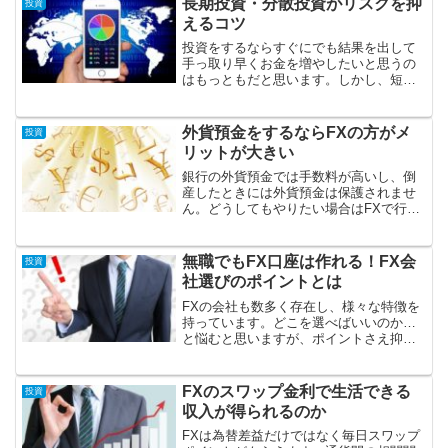
長期投資・分散投資がリスクを抑
投資
えるコツ
投資をするならすぐにでも結果を出して
手っ取り早くお金を増やしたいと思うの
はもっともだと思います。しかし、短期
の投資は知識や技術を要するリスクの高
い投資になることが多く、初心者にはお
すすめできません。
外貨預金をするならFXの方がメ
投資
リットが大きい
銀行の外貨預金では手数料が高いし、倒
産したときには外貨預金は保護されませ
ん。どうしてもやりたい場合はFXで行っ
たほうがメリットが大きいです。手数料
が安く、資産の保護もされる上、レバレ
ッジを使うことによって投資効率が上が
無職でもFX口座は作れる！FX会
投資
ります。
社選びのポイントとは
FXの会社も数多く存在し、様々な特徴を
持っています。どこを選べばいいのか…
と悩むと思いますが、ポイントさえ抑え
れば大分絞り込みやすくなると思いま
す。また、無職でも口座開設は可能なの
で諦める必要はありません。
FXのスワップ金利で生活できる
投資
収入が得られるのか
FXは為替差益だけではなく毎日スワップ