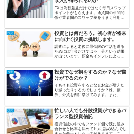
収入が得られるのか
FXは為替差益だけではなく毎日スワップ
ポイントがもらえます。通貨間の相関関
係や業者間のスワップ差をうまく利用す
れば為替差損を抑えながらスワップだけ
を得ることができます。この方法で生活
していける程の収入を得ることができる
投資とは何だろう。初心者が将来
投資
でしょうか。
に向けて投資に挑戦します。
調査によると老後に最低限の生活を送る
ためには年金だけでは不十分という結果
が出ています。預金もインフレによって
目減りしてしまう可能性があるため新た
な収入源が必要です。そこで投資のリス
クやメリットを学んで足りない分を補う
投資でなぜ損をするのか？なぜ儲
投資
事を目指します。
けがでるのか？
そもそも投資をするとなぜお金が増えた
り減ったりするのでしょうか？株、債
券、外貨を例に挙げてみます。また、利
益が出た場合の税金やコストについて調
べていきます。利益からコストと税金を
引いたものが手元に残ります。
忙しい人でも分散投資ができるバ
投資
ランス型投資信託
投資信託の中でもファンド側で既に組み
合わせと比率を決めて1つに詰め込んでし
まった商品というものがあります。これ