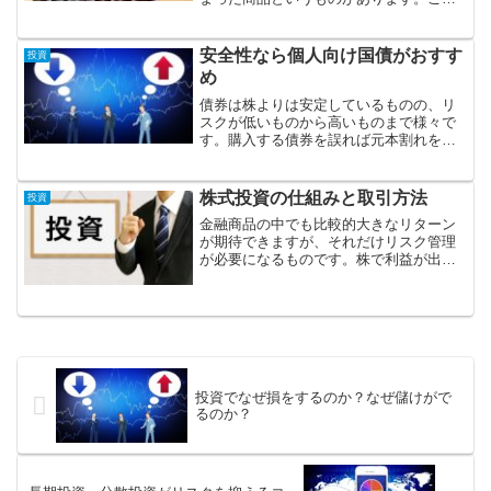
をバランス型投資信託といいます。
安全性なら個人向け国債がおすす
投資
め
債券は株よりは安定しているものの、リ
スクが低いものから高いものまで様々で
す。購入する債券を誤れば元本割れをす
るリスクが増大します。しかし個人向け
国債なら元本割れもなく、全額補償の対
象なので銀行に預けるよりも安全です。
株式投資の仕組みと取引方法
投資
金融商品の中でも比較的大きなリターン
が期待できますが、それだけリスク管理
が必要になるものです。株で利益が出る
仕組みと、株取引をするための証券会社
の口座開設方法。税金のかかり方などを
解説します。
投資でなぜ損をするのか？なぜ儲けがで
るのか？